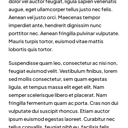
dolor vel auctor feugiat,
ligula sapien venenatis
Contact
augue
, eget ullamcorper tellus justo nec felis.
Aenean vel justo orci. Maecenas tempor
imperdiet ante, hendrerit dignissim nunc
porttitor nec. Aenean fringilla pulvinar vulputate.
Mauris turpis tortor, euismod vitae mattis
lobortis quis tortor.
Suspendisse quam leo, consectetur ac nisi non,
feugiat euismod velit. Vestibulum finibus, lorem
sed mollis consectetur, sem quam egestas
ligula, et tempus massa elit eget elit. Nam
semper scelerisque libero et placerat. Nam
fringilla fermentum quam ac porta. Cras non dui
vulputate dui suscipit rhoncus. Etiam auctor
ipsum euismod egestas laoreet. Curabitur nec
tellus convallis, feugiat nibh eu, facilisis felis.