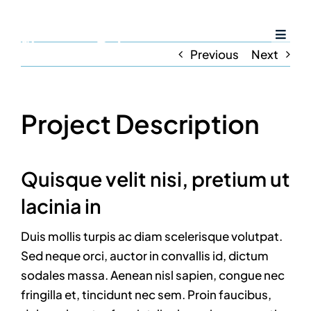
Skip
to
Toggl
content
Previous
Next
Naviga
Home
Project Description
Services
Quisque velit nisi, pretium ut
Amenities
lacinia in
Resources
Duis mollis turpis ac diam scelerisque volutpat.
Sed neque orci, auctor in convallis id, dictum
sodales massa. Aenean nisl sapien, congue nec
Careers
fringilla et, tincidunt nec sem. Proin faucibus,