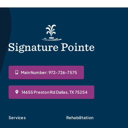
Main Number: 972-726-7575
14655 Preston Rd Dallas, TX 75254
Services
Rehabilitation